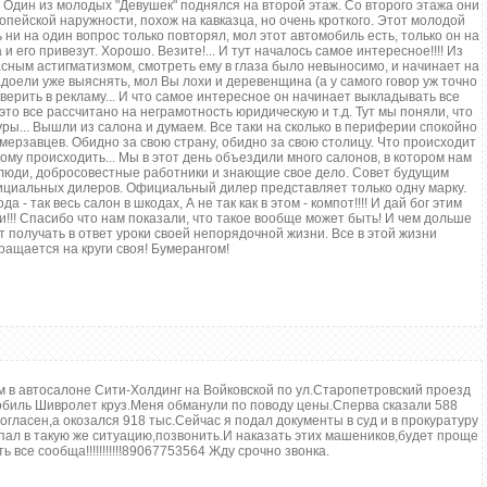
Один из молодых "Девушек" поднялся на второй этаж. Со второго этажа они
опейской наружности, похож на кавказца, но очень кроткого. Этот молодой
 ни на один вопрос только повторял, мол этот автомобиль есть, только он на
и его привезут. Хорошо. Везите!... И тут началось самое интересное!!!! Из
жасным астигматизмом, смотреть ему в глаза было невыносимо, и начинает на
адоели уже выяснять, мол Вы лохи и деревенщина (а у самого говор уж точно
 верить в рекламу... И что самое интересное он начинает выкладывать все
это все рассчитано на неграмотность юридическую и т.д. Тут мы поняли, что
уры... Вышли из салона и думаем. Все таки на сколько в периферии спокойно
 мерзавцев. Обидно за свою страну, обидно за свою столицу. Что происходит
ому происходить... Мы в этот день объездили много салонов, в котором нам
люди, добросовестные работники и знающие свое дело. Совет будущим
ициальных дилеров. Официальный дилер представляет только одну марку.
а - так весь салон в шкодах, А не так как в этом - компот!!!! И дай бог этим
и!!! Спасибо что нам показали, что такое вообще может быть! И чем дольше
т получать в ответ уроки своей непорядочной жизни. Все в этой жизни
ращается на круги своя! Бумерангом!
 в автосалоне Сити-Холдинг на Войковской по ул.Старопетровский проезд
мобиль Шивролет круз.Меня обманули по поводу цены.Сперва сказали 588
огласен,а окозался 918 тыс.Сейчас я подал документы в суд и в прокуратуру
пал в такую же ситуацию,позвонить.И наказать этих машеников,будет проще
 все сообща!!!!!!!!!!!89067753564 Жду срочно звонка.