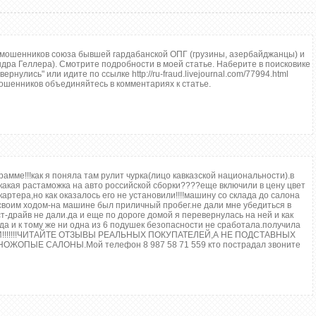
-мошенников союза бывшей гардабанской ОПГ (грузины, азербайджанцы) и
дра Геллера). Смотрите подробности в моей статье. Наберите в поисковике
нулись" или идите по ссылке http://ru-fraud.livejournal.com/77994.html
Кроме продаж новых
шенников объединяйтесь в комментариях к статье.
автомобилей, мы
производим закупку,
продажу и техническое
обслуживание
автомобилей с пробегом.
Эти автомобили
предоставлены для
ознакомления Клиентам
на открытой торговой
ограмме!!!как я поняла там рулит чурка(лицо кавказской национальности).в
площадке (более 2000
какая растаможка на авто российской сборки????еще включили в цену цвет
м2).
артера,но как оказалось его не установили!!!!машину со склада до салона
 своим ходом-на машине был приличный пробег.не дали мне убедиться в
13
-драйв не дали.да и еще по дороге домой я перевернулась на ней и как
admin
да и к тому же ни одна из 6 подушек безопасности не сработала.получила
admin
ЮДИ!!!!!!!ЧИТАЙТЕ ОТЗЫВЫ РЕАЛЬНЫХ ПОКУПАТЕЛЕЙ,А НЕ ПОДСТАВНЫХ
6
ЖОПЫЕ САЛОНЫ.Мой телефон 8 987 58 71 559 кто пострадал звоните
3404
РµСЃС‚СЊ
РєРѕРјРјРµРЅС‚Р°СЂРёРё
28-01-2013, 21:47
Пн.01.2013