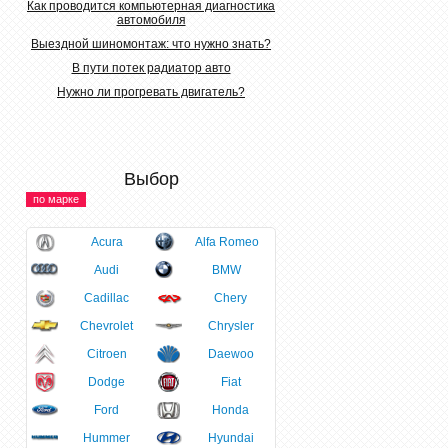
Как проводится компьютерная диагностика
автомобиля
Выездной шиномонтаж: что нужно знать?
В пути потек радиатор авто
Нужно ли прогревать двигатель?
Выбор
по марке
Acura
Alfa Romeo
Audi
BMW
Cadillac
Chery
Chevrolet
Chrysler
Citroen
Daewoo
Dodge
Fiat
Ford
Honda
Hummer
Hyundai