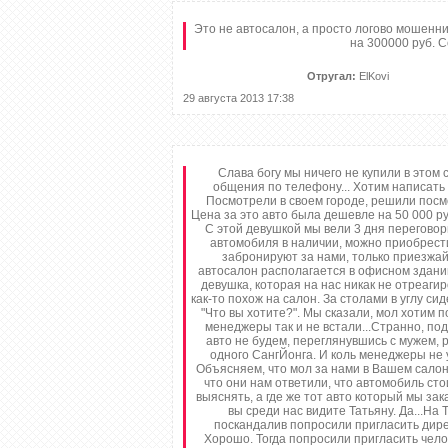
Это не автосалон, а просто логово мошенни
на 300000 руб. С
Отругал:
ElKovi
29 августа 2013 17:38
Слава богу мы ничего не купили в этом
общения по телефону... Хотим написать 
Посмотрели в своем городе, решили посмот
Цена за это авто была дешевле на 50 000 р
С этой девушкой мы вели 3 дня переговор
автомобиля в наличии, можно приобрести 
забронируют за нами, только приезжайт
автосалон располагается в офисном здании
девушка, которая на нас никак не отреаги
как-то похож на салон. За столами в углу 
"Что вы хотите?". Мы сказали, мол хотим 
менеджеры так и не встали...Странно, под
авто не будем, переглянувшись с мужем, р
одного СангЙонга. И коль менеджеры не 
Объясняем, что мол за нами в Вашем салоне
что они нам ответили, что автомобиль сто
выяснять, а где же тот авто который мы зак
вы среди нас видите Татьяну. Да...На 
поскандалив попросили пригласить дирек
Хорошо. Тогда попросили пригласить чело