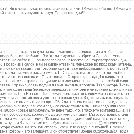
0
РєРѕРјРјРµРЅС‚Р°СЂРёРё
ков!!! Ни в коем случае не связывайтесь с ними. Обман на обмане. Обманули
СЂР°Р·СЂРµС€РµРЅС‹
ейчас готовлю документы в суд. Просто негодяи!!!
[xfgiven_xfield]
[xfvalue_xfield]
[/xfgiven_xfield]
[xfnotgiven_xfield]Р”РѕРїРїРѕР»Рµ
РЅРµ
Р·Р°РїРѕР»РЅРµРЅРѕ[/xfnotgiven_xfield]
-->
 салоне, но... тоже клюнули на их заманчивые предложения и любезность
подробно как это было... Захотели с мужем приобрести СангЙонг Актион.
реть на сайте и ... нам попался салон в Москве на Старопетровской д. 4.
уб. Позвонив в салон, нам вежливо ответила менеджер по продажам Татьяна.
ы и она нам каждый раз говорила одну и туже информацию, что мол есть 3
в кредит, можно в рассрочку, что ПТС на авто имеется, и что автомобиль
е... И вот мы поехали... Приезжаем на Старопетровскую,4 и видим, что
 на 1 этаже...Странно, подумали мы! Заходим. Респешен. За стойкой сидит
ровала. Странно, опять подумали мы! Заходим в торговый зал, который хоть
сидели молодые люди (наверное менеджеры), которые не вставая крикнули нам
посмотреть СангЙонгов... Продолжая двигаться по салону мы оглянулись, но
умали мы в третий раз и уже точно решив для себя, что мы здесь покупать
ешили все выяснить до конца... Обойдя весь салон мы так и не увидели ни
удосужились поднять свои зады со своих стульев мы к ним подошли сами.
 забронирован автомобиль, по цене такой-то, в такой-то комплектации. На
ит на 100 000 тыс. дороже и в другой комплектации. Мы естественно стали
азали и мол, где менеджер Татьяна, на что с усмешкой нам ответили, мол где
Татьяну они были похоже все... Мужиками их не назовешь! ))) Мы слегка
тора салона, на что нам сказали, что у него сегодня выходной! Смешно!
века, который его замещает. И он отсутствует! Вооще обхахочешься! Тогда