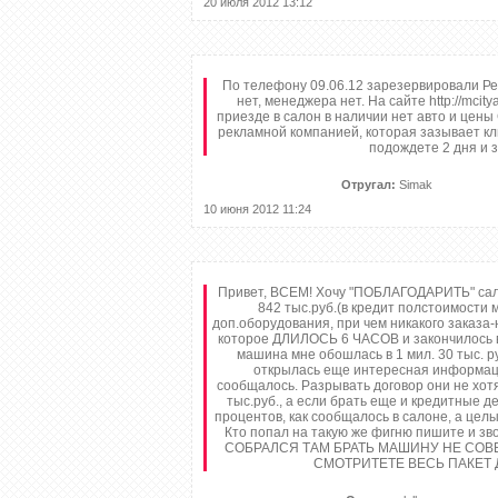
20 июля 2012 13:12
По телефону 09.06.12 зарезервировали Ре
нет, менеджера нет. На сайте http://mcit
приезде в салон в наличии нет авто и цены
рекламной компанией, которая зазывает кл
подождете 2 дня и 
Отругал:
Simak
10 июня 2012 11:24
Привет, ВСЕМ! Хочу "ПОБЛАГОДАРИТЬ" сало
842 тыс.руб.(в кредит полстоимости 
доп.оборудования, при чем никакого заказ
которое ДЛИЛОСЬ 6 ЧАСОВ и закончилось в 
машина мне обошлась в 1 мил. 30 тыс.
открылась еще интересная информаци
сообщалось. Разрывать договор они не хотя
тыс.руб., а если брать еще и кредитные ден
процентов, как сообщалось в салоне, а цел
Кто попал на такую же фигню пишите и звон
СОБРАЛСЯ ТАМ БРАТЬ МАШИНУ НЕ СОВЕТ
СМОТРИТЕТЕ ВЕСЬ ПАКЕТ ДО