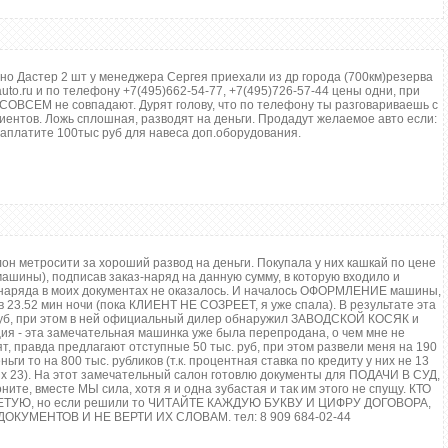
но Дастер 2 шт у менеджера Сергея приехали из др города (700км)резерва
yauto.ru и по телефону +7(495)662-54-77, +7(495)726-57-44 цены одни, при
 СОВСЕМ не совпадают. Дурят голову, что по телефону ты разговариваешь с
иентов. Ложь сплошная, разводят на деньги. Продадут желаемое авто если:
заплатите 100тыс руб для навеса доп.оборудования.
н метросити за хороший развод на деньги. Покупала у них кашкай по цене
машины), подписав заказ-наряд на данную сумму, в которую входило и
а-наряда в моих документах не оказалось. И началось ОФОРМЛЕНИЕ машины,
23.52 мин ночи (пока КЛИЕНТ НЕ СОЗРЕЕТ, я уже спала). В результате эта
 руб, при этом в ней официальный дилер обнаружил ЗАВОДСКОЙ КОСЯК и
я - эта замечательная машинка уже была перепродана, о чем мне не
т, правда предлагают отступные 50 тыс. руб, при этом развели меня на 190
ьги то на 800 тыс. рубликов (т.к. процентная ставка по кредиту у них не 13
ых 23). На этот замечательный салон готовлю документы для ПОДАЧИ В СУД,
ите, вместе МЫ сила, хотя я и одна зубастая и так им этого не спущу. КТО
УЮ, но если решили то ЧИТАЙТЕ КАЖДУЮ БУКВУ И ЦИФРУ ДОГОВОРА,
КУМЕНТОВ И НЕ ВЕРТИ ИХ СЛОВАМ. тел: 8 909 684-02-44