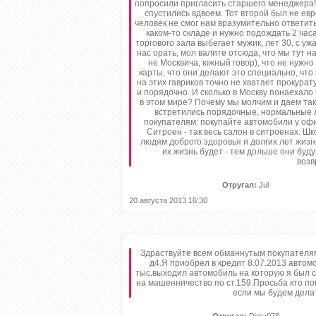
попросили пригласить старшего менеджера! 
спустились вдвоем. Тот второй был не евр
человек не смог нам вразумительно ответить
каком-то складе и нужно подождать 2 часа 
торгового зала выбегает мужик, лет 30, с у
нас орать, мол валите отсюда, что мы тут н
не Москвича, южный говор), что не нужно
карты, что они делают это специально, что 
на этих гавриков точно не хватает прокурат
и порядочно. И сколько в Москву понаехало
в этом мире? Почему мы молчим и даем так
встретились порядочные, нормальные 
покупателям: покупайте автомобили у оф
Ситроен - так весь салон в ситроенах. Шкод
людям доброго здоровья и долгих лет жизн
их жизнь будет - тем дольше они буду
возв
Отругал:
Jul
20 августа 2013 16:30
Здраствуйте всем обманнутым покупателям
д4.Я приобрел в кредит 8.07.2013 авто
тыс.выходил автомобиль на которую я был с
на машенничество по ст.159.Просьба кто по
если мы будем делать