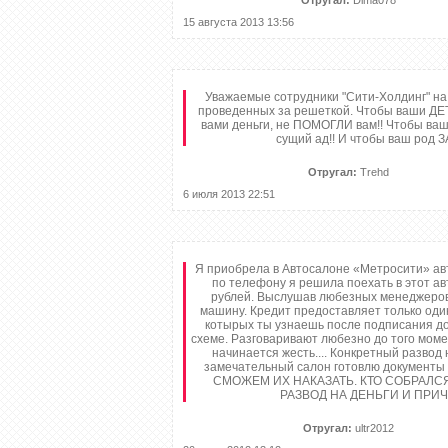
Отругал:
Dima078
15 августа 2013 13:56
Уважаемые сотрудники "Сити-Холдинг" на 
проведенных за решеткой. Чтобы ваши ДЕТ
вами деньги, не ПОМОГЛИ вам!! Чтобы ваш
сущий ад!! И чтобы ваш род 
Отругал:
Trehd
6 июля 2013 22:51
Я приобрела в Автосалоне «Метросити» ав
по телефону я решила поехать в этот а
рублей. Выслушав любезных менеджеров 
машину. Кредит предоставляет только оди
котырых ты узнаешь после подписания до
схеме. Разговаривают любезно до того моме
начинается жесть.... Конкретный развод
замечательный салон готовлю документы 
СМОЖЕМ ИХ НАКАЗАТЬ. КТО СОБРАЛСЯ
РАЗВОД НА ДЕНЬГИ И ПРИЧ
Отругал:
ultr2012