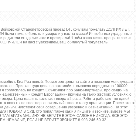
Войковской Старопетровский проезд l.4 , хочу вам пожелать ДОЛГИХ ЛЕТ,
И были тяжело больны и умирали у вас на глазах! И чтобы все украденные
и родители стыдились вас и презирали! Чтобы ваша жизнь превратилась в
ЗАКОНЧИЛСЯ на вас! с уважением, ваш обманутый покупатель.
томобиль Киа Риа новый. Посмотрев цены на сайте и позвонив менеджерам
втосалон. Приехав туда цена на автомобиль выросла порядком на 100000
я согласилась на кредит. Объясняют про банки-партнеры, про скидки на
н единственный «Кредит ЕвропаБанк» причем на таких жестких условиях, о
говора. Цена машины взлетает вверх в 2 раза. Ребята работают по одной
нта пока ты не внес первоначальный взнос в кассу организации. После этого
 на деньги. Чувствуют себя совершенно уверенно и безнаказанно. На этот
для ПОДАЧИ В СУД. Кто попал также как и я пишите и звоните, вместе МЫ
 ТАМ БРАТЬ МАШИНУ НЕ БЕРИТЕ В ЭТОМ САЛОНЕ НИКОГДА. ВСЕ ЭТО
ЕМ НЕМАЛЫЕ, ЕСЛИ НЕ ВЕРИТЕ ЗВОНИТЕ 8-903-246-50-32.