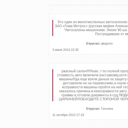
Это один из многочисленных автосалонов
ЗАО «Гема Мотрос» (русская мафия Алексан
"Автосалоны-мошенники. Лихие 90-ые вер
Пострадавшие от мо
Отругал:
alegorov
3 июня 2014 22:35
ужасный салон!!!!!!!нае..т по полной пр
стоимость авто включили растаможку,хотя 
машины!!!да еще взяли деньги за защиту к
доставляли не на перевозчике,а гнали
исправности машины-пройти на ней тест
оказалось причина в неисправности авто 
травмы и готовлю документы в суд.Л
ЦИРКАЧЕЙ!!!ОБХОДИТЕ СТОРОНОЙ ЧЕРНО
Отругал:
Татьяна
11 октября 2013 17:19