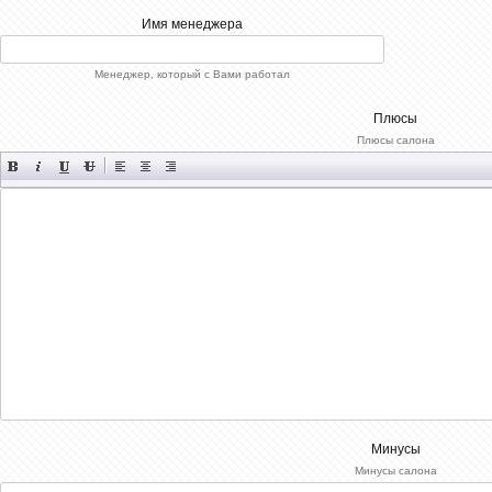
СЂР°Р·СЂРµС€РµРЅС‹
[xfgiven_xfield]
Имя менеджера
[xfvalue_xfield]
[/xfgiven_xfield]
[xfnotgiven_xfield]Р”РѕРїРїРѕР»Рµ
Менеджер, который с Вами работал
РЅРµ
Р·Р°РїРѕР»РЅРµРЅРѕ[/xfnotgiven_xfield]
-->
Плюсы
Плюсы салона
Минусы
Минусы салона