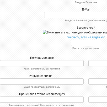
Введите Ваше имя
E-Mail
Данная модель мне
обошлась сравнительно
Введите Ваш email (необязательно)
не дорого, так-как покупал
ее из каталога б-у
автомобилей. Cadillac
Введите код *
ATS Sedan, как по мне,
немного специфичное
обновить, если не виден код
авто и на любителя. На
дороге ведет себя
довольно грубовато, не
хватает плавности. В
Введите код с картинки
плане качества,
претензий не имею, уже
больше двух лет езжу.
Покупаемое авто
2112
test
Какой автомобиль Вы покупали
test
0
Раньше ездил на...
155
РЅРµС‚
Ваша предыдущий автомобиль
РєРѕРјРјРµРЅС‚Р°СЂРёРµРІ
21-08-2015, 16:52
Процентная ставка (если кредит)
Пт.08.2015
0
РєРѕРјРјРµРЅС‚Р°СЂРёРё
Какая процентная ставка? Знак процента не указывайте