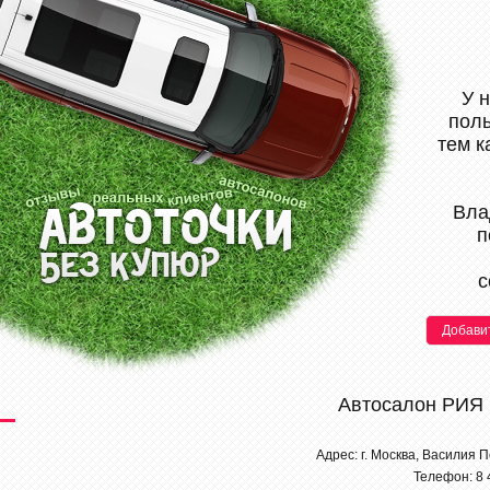
У 
поль
тем к
Вла
п
с
Добави
Автосалон РИЯ
Адрес: г. Москва, Василия П
Телефон: 8 