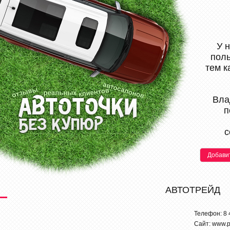
У 
поль
тем к
Вла
п
с
Добави
АВТОТРЕЙД
Телефон: 8 
Сайт: www.p