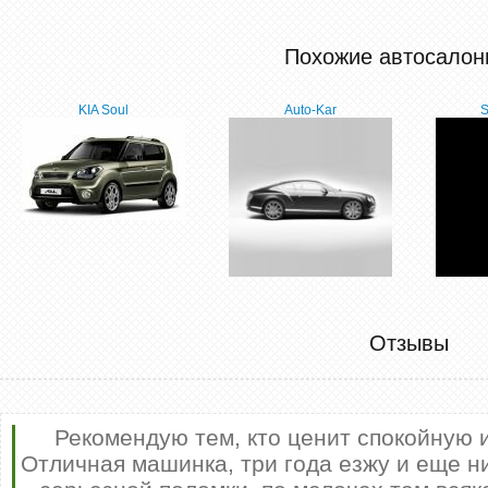
Похожие автосалон
KIA Soul
Auto-Kar
S
езд
автомоб
Отзывы
подарок
доволе
автоса
ее, 
внутр
п
Рекомендую тем, кто ценит спокойную 
доп
Отличная машинка, три года езжу и еще н
об
качеств