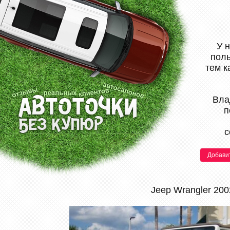
У 
поль
тем к
Вла
п
с
Добави
Jeep Wrangler 200