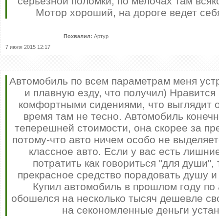
серьезной поломки, по мелочах там всяк
Мотор хороший, на дороге ведет себ
Похвалил:
Артур
7 июля 2015 12:17
РєРѕРј
24-
Автомобиль по всем параметрам меня уст
и плавную езду, что получил) Нравится
РєРѕРј
комфортными сидениями, что выглядит о
СЂР°Р
[x
время там не тесно. Автомобиль конеч
[x
теперешней стоимости, она скорее за пр
[/x
[xfnotgi
потому-что авто ничем особо не выделяет
Р·Р°РїРѕ
классное авто. Если у вас есть лишние
потратить как говориться "для души",
прекрасное средство порадовать душу и
Купил автомобиль в прошлом году по 
обошелся на несколько тысяч дешевле св
на секономленные деньги устан