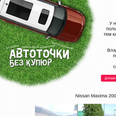
У 
поль
тем к
Вла
п
с
Добави
Nissan Maxima 20