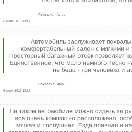
салон хоть и компактный, но 
-->
[xfnotgiven_xfield]Р”РѕРїРїРѕР»Рµ
РЅРµ
Р·Р°РїРѕР»РЅРµРЅРѕ[/xfnotgiven_xfield]
-->
Похвалил:
Артур
6 июля 2015 13:44
Автомобиль заслуживает похвалы 
комфортабельный салон с мягкими и
Просторный багажный отсек позволяет ко
Единственное, что мало немного тесно н
не беда - три человека и д
Похвалил:
Игорь
6 июля 2015 13:17
На таком автомобиле можно сидеть за ру
все очень компактно расположено, осо
мягкая и послушная. Езда плавная и не