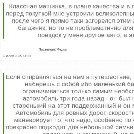
моря. Друг мне
посоветовал
Классная машинка, в плане качества и в
присмотреться к
перед покупкой мне устроили великолепны
CHEVROLET Niva. Я
подробно расспросил
Покупал автомобиль пол
после чего я прямо таки загорелся этим
консультантов о данной
года назад. Не скажу, что
модели, в принципе все
модель из недорогих, но
багажник, но то не проблематично для
устроило. Ездим на ней
она того стоит. Chery
поездок у меня другое авто, а э
уже два с плоловиной
Amulet солидно
года и претензий ней.
смотрится на трассе,
Отличная машинка!
быстро набирает
скорость, довольно
Похвалил:
Федор
2120
экономична в расходе
test
топлива. Нареканий нет.
6 июля 2015 14:13
test
2
2115
439
test
test
Если отправляться на нем в путешествие,
РµСЃС‚СЊ
0
РєРѕРјРјРµРЅС‚Р°СЂРёРё
387
наберешь с собой ибо маленький ба
22-08-2015, 12:10
Сб.08.2015
РЅРµС‚
ограничиваться только самым необх
РєРѕРјРјРµРЅС‚Р°СЂРёРµРІ
автомобиль три года назад - он был 
22-08-2015, 01:04
0
Сб.08.2015
РєРѕРјРјРµРЅС‚Р°СЂРёРё
старенький на этот поддержанный и он 
СЂР°Р·СЂРµС€РµРЅС‹
[xfgiven_xfield]
0
Автомобиль для ровных дорог, скорост
[xfvalue_xfield]
РєРѕРјРјРµРЅС‚Р°СЂРёРё
маневрирует то, что надо, особенно по
[/xfgiven_xfield]
СЂР°Р·СЂРµС€РµРЅС‹
[xfnotgiven_xfield]Р”РѕРїРїРѕР»Рµ
[xfgiven_xfield]
прекрасно подходит для небольшой семьи 
РЅРµ
[xfvalue_xfield]
Р·Р°РїРѕР»РЅРµРЅРѕ[/xfnotgiven_xfield]
[/xfgiven_xfield]