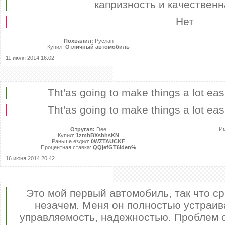
капризность и качественн
Нет
Похвалил:
Руслан
Купил:
Отличный автомобиль
11 июля 2014 16:02
Tht'as going to make things a lot eas
Tht'as going to make things a lot eas
Отругал:
Dee
И
Купил:
1zmbBXsbhsKN
Раньше ездил:
0WZTAUCKF
Процентная ставка:
QQjefGT6iden%
16 июня 2014 20:42
Это мой первый автомобиль, так что ср
незачем. Меня он полностью устраив
управляемость, надежностью. Проблем с