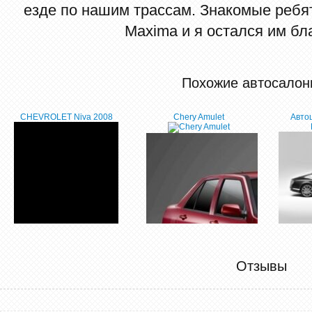
езде по нашим трассам. Знакомые ребя
Maxima и я остался им бл
Похожие автосалон
CHEVROLET Niva 2008
Chery Amulet
Авто
Мне всегда хотелось
приобрести автомобиль
Отзывы
этой марки, но все не мог
подобрать модель,
которая подошла бы и
для ежедневных поездок
на работу и семьей на