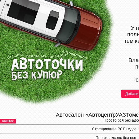
У 
поль
тем к
Вла
п
с
Добави
Автосалон «АвтоцентрУАЗТомс
Просто рся без адс
Каштак
Скрещивание РСЯ+Адсен
Просто адсенс без рся: