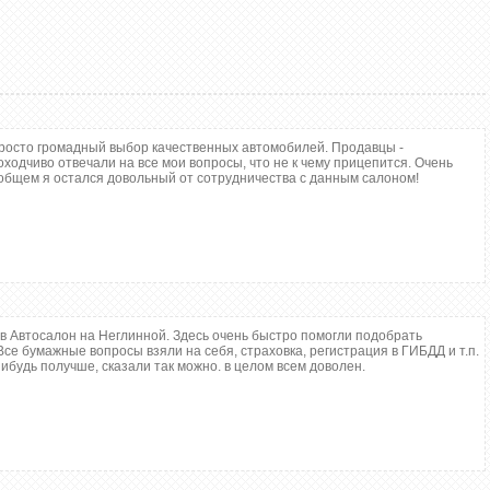
росто громадный выбор качественных автомобилей. Продавцы -
ходчиво отвечали на все мои вопросы, что не к чему прицепится. Очень
бщем я остался довольный от сотрудничества с данным салоном!
ждении
о
нии Вашего
я по
м пакетам.
нусная
няется только
ьцев
в Автосалон на Неглинной. Здесь очень быстро помогли подобрать
йных
се бумажные вопросы взяли на себя, страховка, регистрация в ГИБДД и т.п.
ей на
ибудь получше, сказали так можно. в целом всем доволен.
 регламентные
ри
ании
 материалов