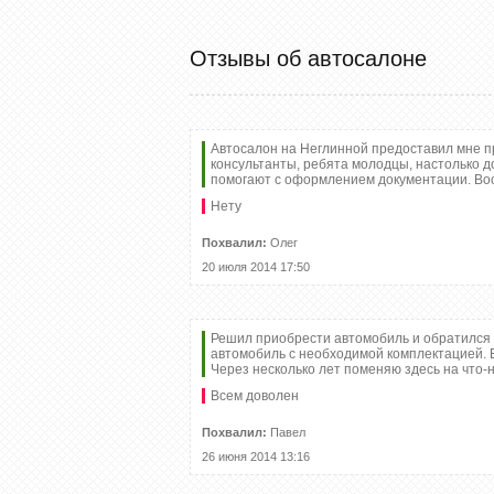
Отзывы об автосалоне
Автосалон на Неглинной предоставил мне п
консультанты, ребята молодцы, настолько до
помогают с оформлением документации. Воо
При прохо
Нету
регулярног
обслужива
Похвалил:
Олег
автомобил
специальны
20 июля 2014 17:50
Данная бо
программа
распростра
для владел
Решил приобрести автомобиль и обратился 
негаранти
автомобиль с необходимой комплектацией. В
автомобил
Через несколько лет поменяю здесь на что-н
регуляные
работы и п
Всем доволен
использлв
расходных
Похвалил:
Павел
Ansher
26 июня 2014 13:16
7
admin