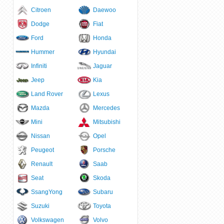
Citroen
Daewoo
Dodge
Fiat
Ford
Honda
Hummer
Hyundai
Infiniti
Jaguar
Jeep
Kia
Land Rover
Lexus
Mazda
Mercedes
Mini
Mitsubishi
Nissan
Opel
Peugeot
Porsche
Renault
Saab
Seat
Skoda
SsangYong
Subaru
Suzuki
Toyota
Volkswagen
Volvo