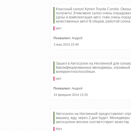
admin
10
Классный салон! Купил Toyota Corolla. Оказ
3275
получить! Этим меня салон очень порадова
Цены и комплектация авто тоже очень порад
РµСЃС‚СЊ
качественных авто! В общем, работой слона
РєРѕРјРјР
20-01-2013,
нет
Вс.01.2013
Похвалил:
Андрей
0
РєРѕРјРјР
3 мая 2014 23:49
СЂР°Р·СЂ
[xfgiven_xfie
[xfvalue_xfie
[/xfgiven_xfi
Зашел в Автосалон на Неглинной для ознак
[xfnotgiven
Квалифицированные менеджеры, огромный в
РЅРµ
конкурентноспособные.
Р·Р°РїРѕР»Р
--
нет
Похвалил:
Андрей
19 февраля 2014 13:29
Автосалон на Неглинной предоставляет огро
машину, жду, через 2 дня будет. Менеджеры
автосалоне вполне соответствуют качеству.
Нет