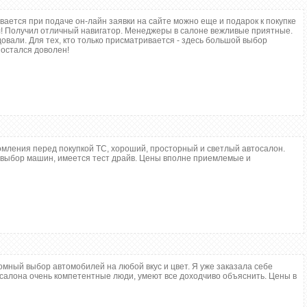
ывается при подаче он-лайн заявки на сайте можно еще и подарок к покупке
л! Получил отличный навигатор. Менеджеры в салоне вежливые приятные.
овали. Для тех, кто только присматривается - здесь большой выбор
 остался доволен!
µРЅС‚Р°СЂРёРё
 23:10
µРЅС‚Р°СЂРёРё
РµС€РµРЅС‹
ld]
ld]
eld]
омления перед покупкой ТС, хороший, просторный и светлый автосалон.
_xfield]Р”РѕРїРїРѕР»Рµ
ыбор машин, имеется тест драйв. Цены вполне приемлемые и
ЅРµРЅРѕ[/xfnotgiven_xfield]
>
мный выбор автомобилей на любой вкус и цвет. Я уже заказала себе
 салона очень компетентные люди, умеют все доходчиво объяснить. Цены в