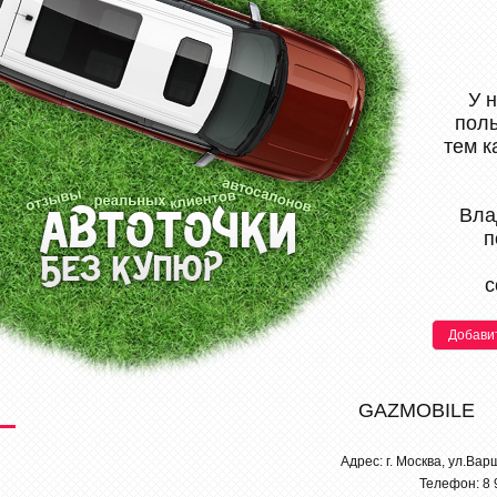
У 
поль
тем к
Вла
п
с
Добави
GAZMOBILE
Адрес: г. Москва, ул.Ва
Телефон: 8 