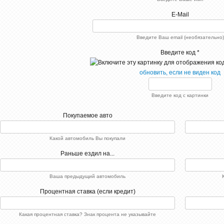
E-Mail
Введите Ваш email (необязательно)
РєРѕРј
Введите код *
23-
обновить, если не виден код
РєРѕРј
СЂР°Р
Введите код с картинки
[x
[x
[/x
Покупаемое авто
[xfnotgi
Р·Р°РїРѕ
Какой автомобиль Вы покупали
Раньше ездил на...
Ваша предыдущий автомобиль
Процентная ставка (если кредит)
Какая процентная ставка? Знак процента не указывайте