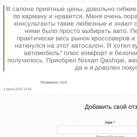
В салоне приятные цены, довольно гибкие
по карману и нравится. Меня очень пор
консультанты такие любезные и знают о
ними было просто выбирать авто. П
Ес
нынеш
практически весь рынок кроссоверов и
положе
на с
наткнулся на этот автосалон. Я хотел 
мо
автомобиль" плюс комфорт и безопас
отрази
как был
получилось. Приобрел Nissan Qashqai, жен
так и о
три ме
да и я доволен поку
сих пор
Еще н
такого 
водит
Похвалил:
Adolf
зе
2 июня 2015 12:44
са
отре
уго
при
Добавить свой от
впеча
лиш
прин
абс
Имя *
Введите Ваше имя