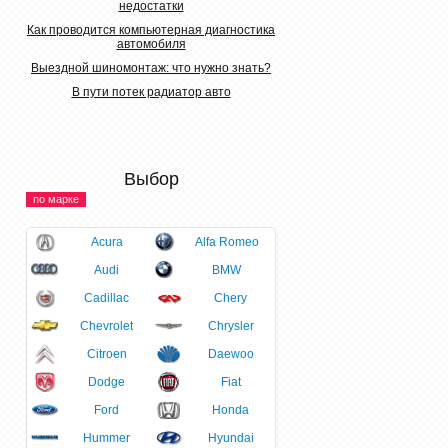
недостатки
Как проводится компьютерная диагностика
автомобиля
Выездной шиномонтаж: что нужно знать?
В пути потек радиатор авто
Выбор
по марке
Acura
Alfa Romeo
Audi
BMW
Cadillac
Chery
Chevrolet
Chrysler
Citroen
Daewoo
Dodge
Fiat
Ford
Honda
Hummer
Hyundai