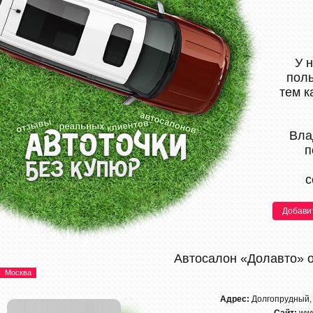
У 
поль
тем к
Вла
п
с
Добави
Автосалон «Долавто» 
Москва
Адрес:
Долгопрудный,