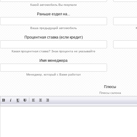
2107
Какой автомобиль Вы покупали
test
test
Раньше ездил на...
0
Ваша предыдущий автомобиль
РЅРµС‚
РєРѕРјРјРµРЅС‚Р°СЂРёРµРІ
Процентная ставка (если кредит)
21-08-2015, 14:21
Пт.08.2015
РєРѕРјРјРµРЅС‚Р°СЂРёРё
СЂР°Р·СЂРµС€РµРЅС‹
Какая процентная ставка? Знак процента не указывайте
[xfgiven_xfield]
[xfvalue_xfield]
Имя менеджера
[/xfgiven_xfield]
[xfnotgiven_xfield]Р”РѕРїРїРѕР»Рµ
РЅРµ
Менеджер, который с Вами работал
Р·Р°РїРѕР»РЅРµРЅРѕ[/xfnotgiven_xfield]
-->
Плюсы
Плюсы салона