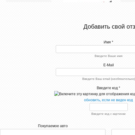
Добавить свой от
Имя *
Введите Ваше имя
E-Mail
Alfa Romeo 4C - резвая и
стильная машинка! Если
вы собираетесь покупать
авто для поездок на дачу
Введите Ваш email (необязательно)
по выходным, тогда эта
модель не для вас.
Введите код *
Данное авто просто
создано для скорости и
обновить, если не виден код
путешествий небольшой
компанией из 4-5-ти
человек. Горючку кушает
заметно, но не критично.
Введите код с картинки
В целом авто отличное
для любителей чего-то
экстраординарного.
Покупаемое авто