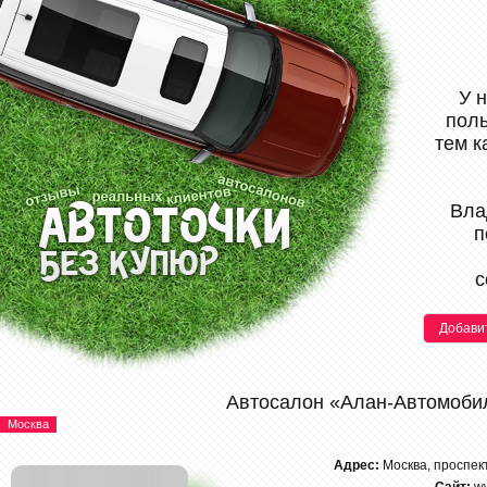
У 
поль
тем к
Вла
п
с
Добави
Автосалон «Алан-Автомоби
Москва
Адрес:
Москва, проспек