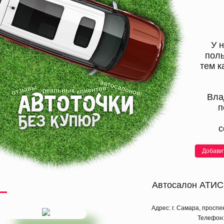
У 
поль
тем к
Вла
п
с
Добави
Автосалон АТИС
Адрес: г. Самара, проспе
Телефон: