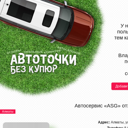
У 
поль
тем к
Вла
п
с
Добави
Автосервис «ASG» о
Алматы
Адрес:
Алматы, у