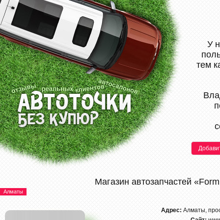
У 
поль
тем к
Вла
п
с
Добави
Магазин автозапчастей «Form
Алматы
Адрес:
Алматы, про