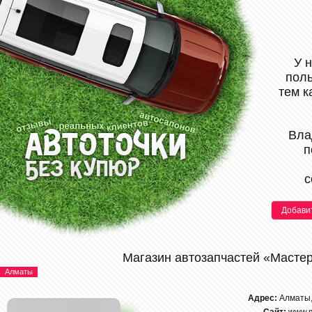
У 
поль
тем к
Вла
п
с
Добави
Магазин автозапчастей «Масте
Алматы
Адрес:
Алматы,