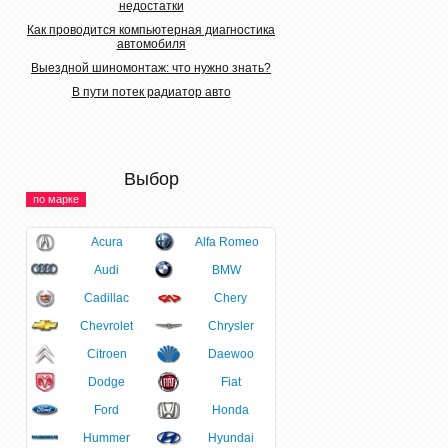
недостатки
Как проводится компьютерная диагностика
автомобиля
Выездной шиномонтаж: что нужно знать?
В пути потек радиатор авто
Выбор
по марке
Acura
Alfa Romeo
Audi
BMW
Cadillac
Chery
Chevrolet
Chrysler
Citroen
Daewoo
Dodge
Fiat
Ford
Honda
Hummer
Hyundai