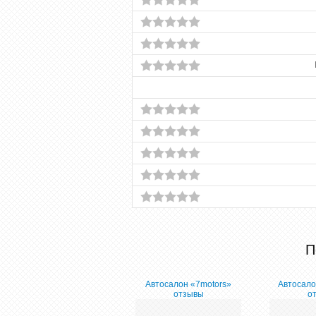
П
Автосалон «7motors»
Автосало
отзывы
о