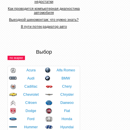
недостатки
Как проводится компьютерная диагностика
автомобиля
Выездной шиномонтаж: что нужно знать?
В пути потек радиатор авто
Выбор
по марке
Acura
Alfa Romeo
Audi
BMW
Cadillac
Chery
Chevrolet
Chrysler
Citroen
Daewoo
Dodge
Fiat
Ford
Honda
Hummer
Hyundai