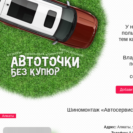
У 
поль
тем к
Вла
п
с
Добави
Шиномонтаж «Автосервис
Алматы
Адрес:
Алматы, 