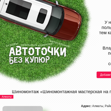
У 
поль
тем к
Вла
п
с
Добави
Шиномонтаж «Шиномонтажная мастерская на 
Алматы
Адрес:
Алматы, Рай