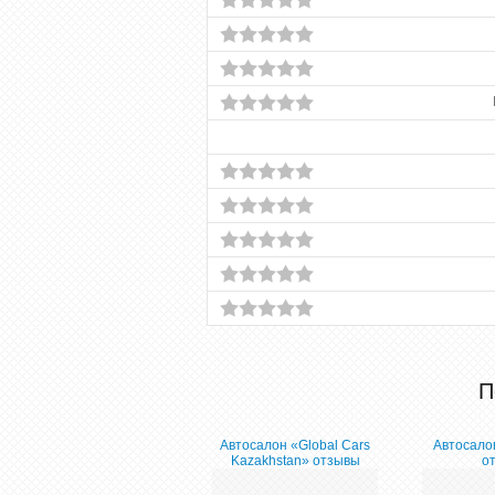
П
Автосалон «Global Cars
Автосало
Kazakhstan» отзывы
о