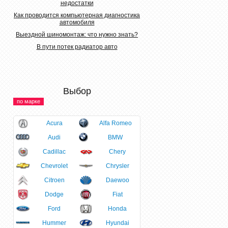
недостатки
Как проводится компьютерная диагностика
автомобиля
Выездной шиномонтаж: что нужно знать?
В пути потек радиатор авто
Выбор
по марке
Acura
Alfa Romeo
Audi
BMW
Cadillac
Chery
Chevrolet
Chrysler
Citroen
Daewoo
Dodge
Fiat
Ford
Honda
Hummer
Hyundai