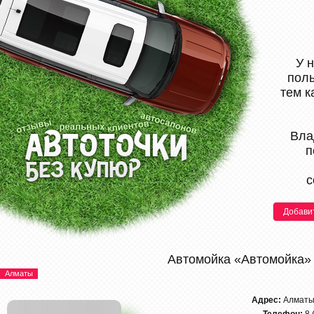
У 
поль
тем к
Вла
п
с
Добави
Автомойка «Автомойка»
Алматы
Адрес:
Алматы,