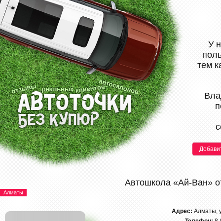
У 
поль
тем к
Вла
п
с
Добави
Автошкола «Ай-Ван» 
Алматы
Адрес:
Алматы, 