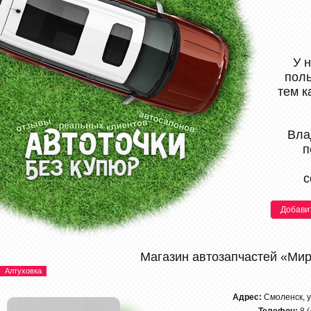
У 
поль
тем к
Вла
п
с
Добави
Магазин автозапчастей «Ми
Алтуховка
Адрес:
Смоленск, 