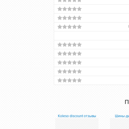
П
Koleso discount отзывы
Шины-ди