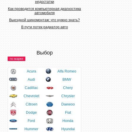
недостатки
Как проводится компьютерная диагностика
автомобиля
Выездной шиномонтаж: что нужно знать?
В пути потек радиатор авто
Выбор
по марке
Acura
Alfa Romeo
Audi
BMW
Cadillac
Chery
Chevrolet
Chrysler
Citroen
Daewoo
Dodge
Fiat
Ford
Honda
Hummer
Hyundai