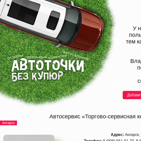
У 
поль
тем к
Вла
п
с
Добави
Автосервис «Торгово-сервисная 
Ангарск
Адрес:
Ангарск,