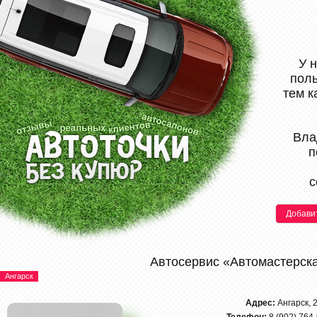
У 
поль
тем к
Вла
п
с
Добави
Автосервис «Автомастерск
Ангарск
Адрес:
Ангарск, 