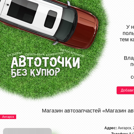
У 
поль
тем к
Вла
п
с
Добави
Магазин автозапчастей «Магазин а
Ангарск
Адрес:
Ангарск, 