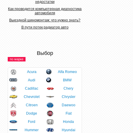
недостатки
Как проводится компьютерная диагностика
автомобиля
Выездной шиномонтаж: что нужно знать?
В пути потек радиатор авто
Выбор
по марке
Acura
Alfa Romeo
Audi
BMW
Cadillac
Chery
Chevrolet
Chrysler
Citroen
Daewoo
Dodge
Fiat
Ford
Honda
Hummer
Hyundai