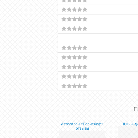
П
Автосалон «БорисХоф»
Шины-ди
отзывы