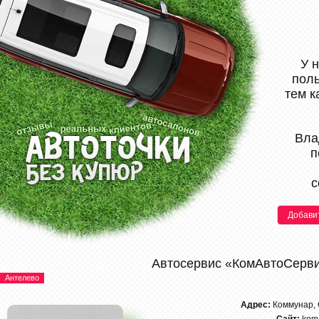
У 
поль
тем к
Вла
п
с
Добави
Автосервис «КомАвтоСерв
Антелево
Адрес:
Коммунар, 