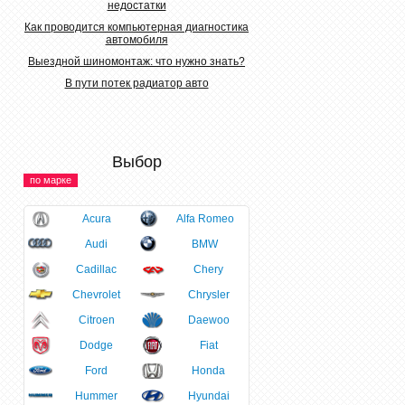
недостатки
Как проводится компьютерная диагностика
автомобиля
Выездной шиномонтаж: что нужно знать?
В пути потек радиатор авто
Выбор
по марке
Acura
Alfa Romeo
Audi
BMW
Cadillac
Chery
Chevrolet
Chrysler
Citroen
Daewoo
Dodge
Fiat
Ford
Honda
Hummer
Hyundai