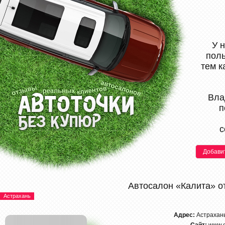
У 
поль
тем к
Вла
п
с
Добави
Автосалон «Калита» о
Астрахань
Адрес:
Астрахань