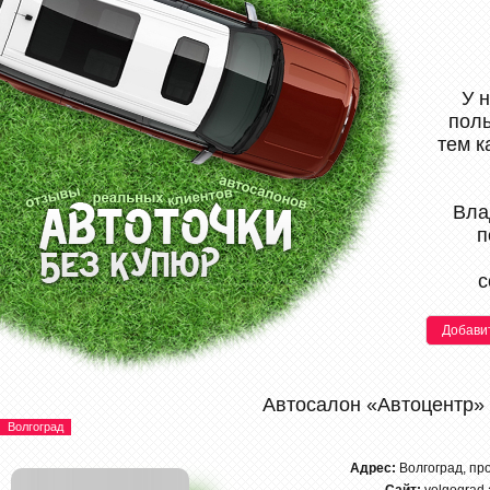
У 
поль
тем к
Вла
п
с
Добави
Автосалон «Автоцентр»
Волгоград
Адрес:
Волгоград, про