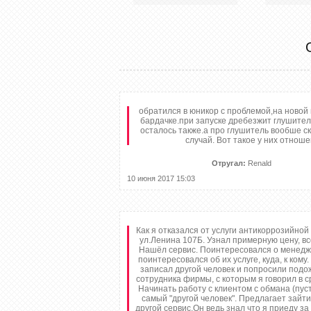
обратился в юникор с проблемой,на новой 
бардачке.при запуске дребезжит глушител
осталось также.а про глушитель вообше ск
случай. Вот такое у них отноше
Отругал:
Renald
10 июня 2017 15:03
Как я отказался от услуги антикоррозийной
ул.Ленина 107Б. Узнал примерную цену, вс
Нашёл сервис. Поинтересовался о менедже
поинтересовался об их услуге, куда, к ком
записал другой человек и попросили подож
сотрудника фирмы, с которым я говорил в ср
Начинать работу с клиентом с обмана (пуст
самый "другой человек". Предлагает зайти
другой сервис.Он ведь знал что я приеду за