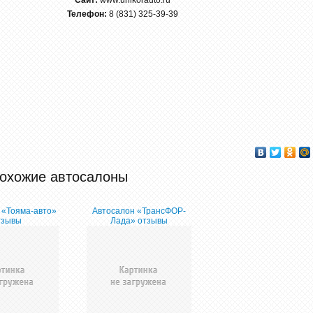
Сайт:
www.unikorauto.ru
Телефон:
8 (831) 325-39-39
охожие автосалоны
 «Тояма-авто»
Автосалон «ТрансФОР-
тзывы
Лада» отзывы