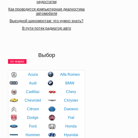
недостатки
Как проводится компьютерная диагностика
автомобиля
Выездной шиномонтаж: что нужно знать?
В пути потек радиатор авто
Выбор
по марке
Acura
Alfa Romeo
Audi
BMW
Cadillac
Chery
Chevrolet
Chrysler
Citroen
Daewoo
Dodge
Fiat
Ford
Honda
Hummer
Hyundai