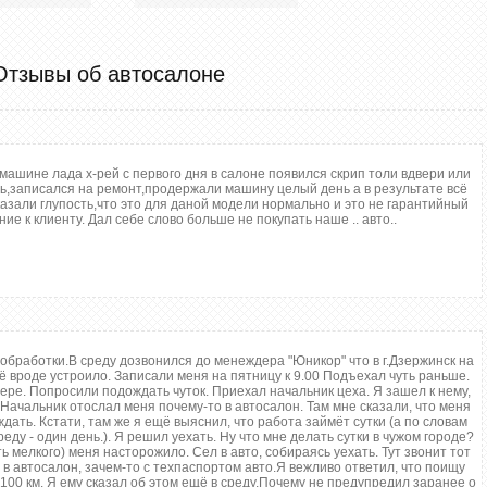
Отзывы об автосалоне
машине лада х-рей с первого дня в салоне появился скрип толи вдвери или
ь,записался на ремонт,продержали машину целый день а в результате всё
азали глупость,что это для даной модели нормально и это не гарантийный
ние к клиенту. Дал себе слово больше не покупать наше .. авто..
 обработки.В среду дозвонился до менеждера "Юникор" что в г.Дзержинск на
ё вроде устроило. Записали меня на пятницу к 9.00 Подъехал чуть раньше.
ре. Попросили подождать чуток. Приехал начальник цеха. Я зашел к нему,
у. Начальник отослал меня почему-то в автосалон. Там мне сказали, что меня
дать. Кстати, там же я ещё выяснил, что работа займёт сутки (а по словам
еду - один день.). Я решил уехать. Ну что мне делать сутки в чужом городе?
ь мелкого) меня насторожило. Сел в авто, собираясь уехать. Тут звонит тот
 в автосалон, зачем-то с техпаспортом авто.Я вежливо ответил, что поищу
 100 км. Я ему сказал об этом ещё в среду.Почему не предупредил заранее о