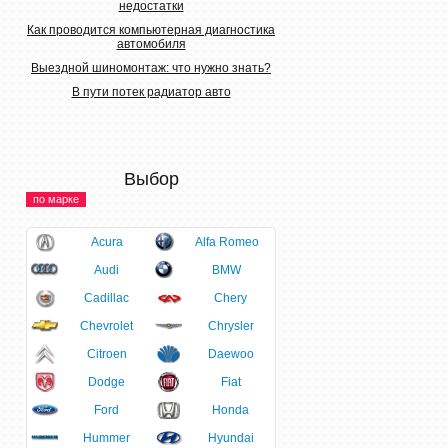
недостатки
Как проводится компьютерная диагностика
автомобиля
Выездной шиномонтаж: что нужно знать?
В пути потек радиатор авто
Выбор
по марке
Acura
Alfa Romeo
Audi
BMW
Cadillac
Chery
Chevrolet
Chrysler
Citroen
Daewoo
Dodge
Fiat
Ford
Honda
Hummer
Hyundai