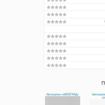
П
Автосалон «АВТОГРАД»
Автосало
о