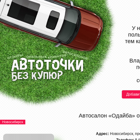
У 
поль
тем к
Вла
п
с
Добави
Автосалон «Одайба» 
Новосибирск
Адрес:
Новосибирск, пр