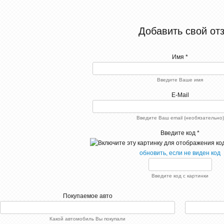
Стильное авто, для тех,
кто любит быструю езду с
комфортом. В
автомобиле сидения на
Добавить свой от
электро-управлении,
магнитола просто супер,
на заднем сидении можно
жить! Очень классный
Имя *
салон. Я в восторге от
этой модели.
Введите Ваше имя
2184
test
E-Mail
test
0
1088
Введите Ваш email (необязательно)
РЅРµС‚
РєРѕРјРјРµРЅС‚Р°СЂРёРµРІ
Введите код *
24-08-2015, 14:21
Пн.08.2015
обновить, если не виден код
0
РєРѕРјРјРµРЅС‚Р°СЂРёРё
СЂР°Р·СЂРµС€РµРЅС‹
Введите код с картинки
[xfgiven_xfield]
Купил этот автомобиль
[xfvalue_xfield]
три месяца назад. Попал
Покупаемое авто
[/xfgiven_xfield]
как раз была акция, то
[xfnotgiven_xfield]Р”РѕРїРїРѕР»Рµ
получил в подарок
РЅРµ
магнитолу. Автомобиль
Р·Р°РїРѕР»РЅРµРЅРѕ[/xfnotgiven_xfield]
пока-что меня только
Какой автомобиль Вы покупали