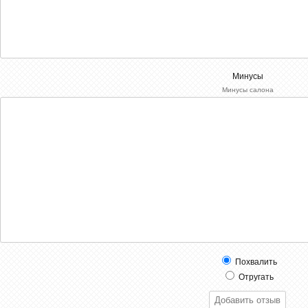
Р·Р°РїРѕР»РЅРµРЅРѕ[/xfnotgiven_xfield]
-->
Минусы
Минусы салона
Похвалить
Отругать