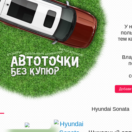
У 
поль
тем к
Вла
п
с
Добави
Hyundai Sonata