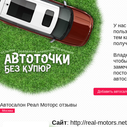
У нас
польз
тем к
полу
Владе
чтобы
замеч
посто
автос
Добавить автосал
Автосалон Реал Моторс отзывы
Москва
Сайт
: http://real-motors.net