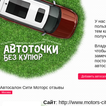
У нас
польз
тем к
полу
Владе
чтобы
замеч
посто
автос
Добавить автосал
Автосалон Сити Моторс отзывы
Москва
Сайт
: http://www.motors-cit