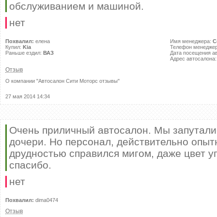
обслуживанием и машиной.
нет
Похвалил:
елена
Имя менеджера:
С
Купил:
Kia
Телефон менедже
Раньше ездил:
ВАЗ
Дата посещения а
Адрес автосалона
Отзыв
О компании "
Автосалон Сити Моторс отзывы
"
27 мая 2014 14:34
Очень приличный автосалон. Мы запутали
дочери. Но персонал, действительно опыт
друдностью справился мигом, даже цвет у
спасибо.
нет
Похвалил:
dima0474
Отзыв