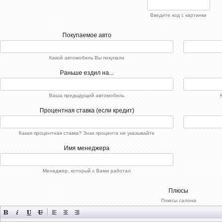
Введите код с картинки
Покупаемое авто
РєРѕРј
11-
Какой автомобиль Вы покупали
РєРѕРј
Раньше ездил на...
СЂР°Р
[x
[x
[/x
Ваша предыдущий автомобиль
[xfnotgi
Процентная ставка (если кредит)
Р·Р°РїРѕ
Какая процентная ставка? Знак процента не указывайте
Имя менеджера
Менеджер, который с Вами работал
Плюсы
Плюсы салона