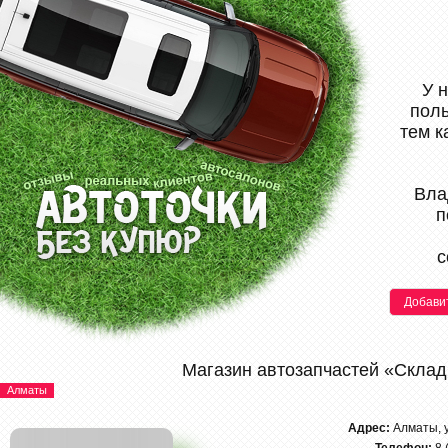
У 
поль
тем к
Вла
п
с
Добави
Магазин автозапчастей «Скла
Алматы
Адрес:
Алматы, 