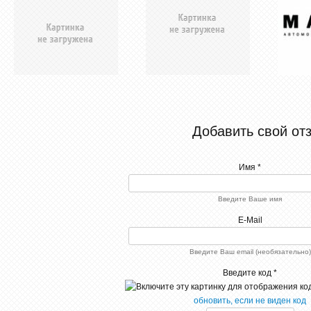
Добавить свой от
Имя *
Введите Ваше имя
Аб
авто
E-Mail
пр
подгото
сер
Введите Ваш email (необязательно)
согла
требов
Введите код *
эксплуа
обновить, если не виден код