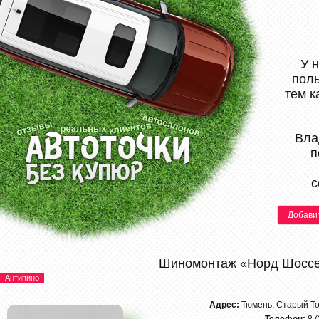
У 
поль
тем к
Вла
п
с
Добави
Шиномонтаж «Норд Шоссе
Антипино
Адрес:
Тюмень, Старый Тоб