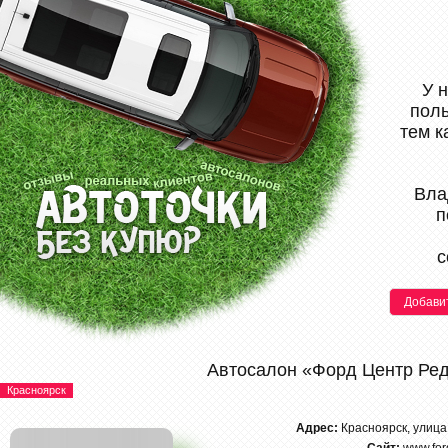
У 
поль
тем к
Вла
п
с
Добави
Автосалон «Форд Центр Ред
Красноярск
Адрес:
Красноярск, улиц