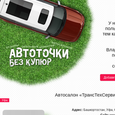
У 
поль
тем к
Вла
п
с
Добави
Автосалон «ТрансТехСерв
Уфа
Адрес:
Башкортостан, Уфа, 