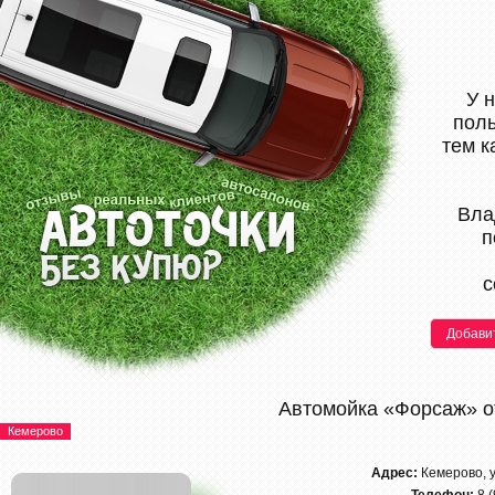
У 
поль
тем к
Вла
п
с
Добави
Автомойка «Форсаж» 
Кемерово
Адрес:
Кемерово, 