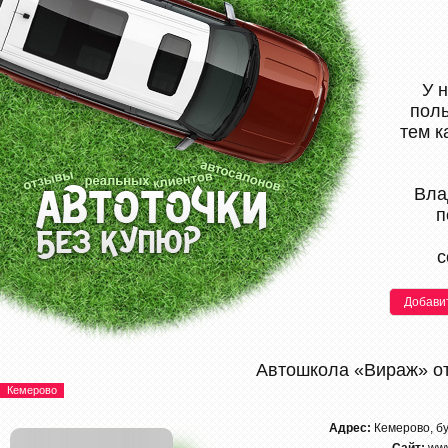
У 
поль
тем к
Вла
п
с
Добави
Автошкола «Вираж» о
Кемерово
Адрес:
Кемерово, б