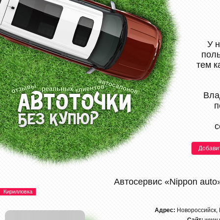
У 
поль
тем к
Вла
п
с
Добави
Автосервис «Nippon auto
Кирилловка
Адрес:
Новороссийск,