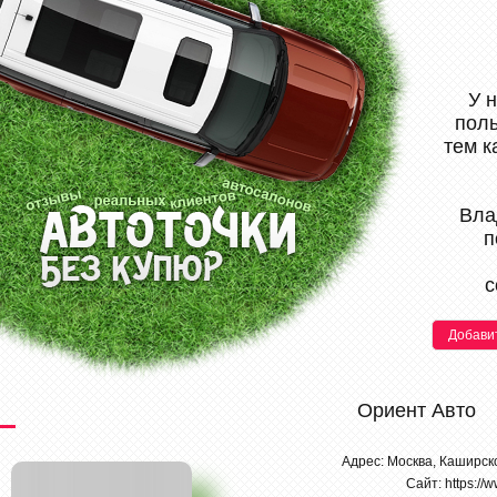
У 
поль
тем к
Вла
п
с
Добави
Ориент Авто
Адрес: Москва, Каширск
Сайт: https://w