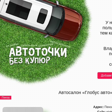
У 
поль
тем к
Вла
п
с
Добави
Автосалон «Глобус авто
Пенза
Адрес:
Пенз