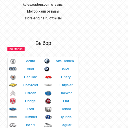
kolesaoptom.com отзывы
Мотор хэлп отзывы
store-engine.ru отзывы
Выбор
по марке
Acura
Alfa Romeo
Audi
BMW
Cadillac
Chery
Chevrolet
Chrysler
Citroen
Daewoo
Dodge
Fiat
Ford
Honda
Hummer
Hyundai
Infiniti
Jaguar