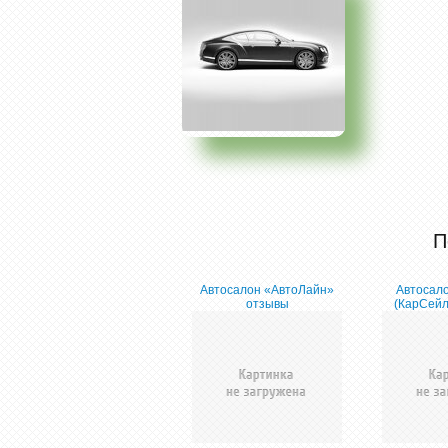
П
Автосалон «АвтоЛайн»
Автосало
отзывы
(КарCейл