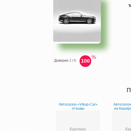
Т
%
100
Доверие
2
/
0
П
Автосалон «Vikup-Car»
Автосало
отзывы
на Кашир