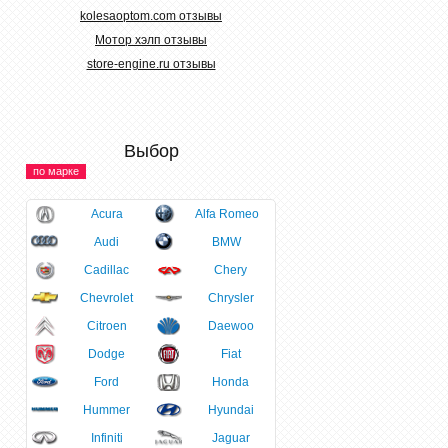
kolesaoptom.com отзывы
Мотор хэлп отзывы
store-engine.ru отзывы
Выбор
по марке
Acura
Alfa Romeo
Audi
BMW
Cadillac
Chery
Chevrolet
Chrysler
Citroen
Daewoo
Dodge
Fiat
Ford
Honda
Hummer
Hyundai
Infiniti
Jaguar