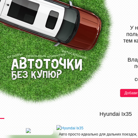
У 
поль
тем к
Вла
п
с
Добави
Hyundai Ix35
Авто просто идеально для дальних поездок,