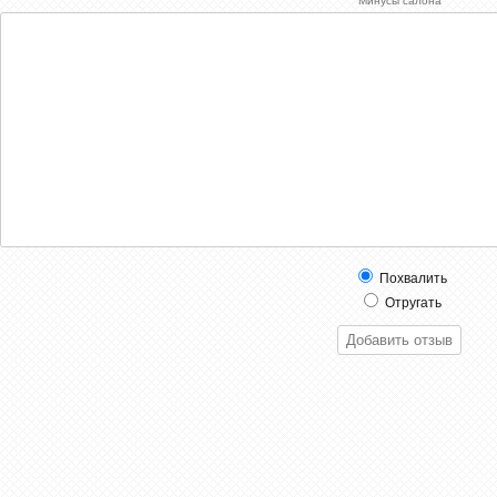
Минусы салона
Похвалить
Отругать