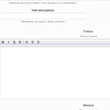
[xfgiven_xfield]
Какая процентная ставка? Знак процента не указывайте
[xfvalue_xfield]
[/xfgiven_xfield]
Имя менеджера
[xfnotgiven_xfield]Р”РѕРїРїРѕР»Рµ
РЅРµ
Р·Р°РїРѕР»РЅРµРЅРѕ[/xfnotgiven_xfield]
Менеджер, который с Вами работал
-->
Плюсы
Плюсы салона
Минусы