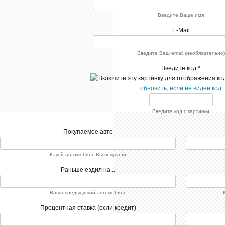
Введите Ваше имя
E-Mail
BMW 3 серии Гран
Введите Ваш email (необязательно)
Туризмо весьма
дорогостоящая модель
Введите код *
авто, но она более чем
стоит потраченных денег.
Я искал универсальный
обновить, если не виден код
автомобиль, чтобы и для
работы, и для семейных
путешествий был хорош.
Введите код с картинки
Как только увидел в
автосалоне эту модель,
сразу понял - оно!
Покупаемое авто
2108
test
Какой автомобиль Вы покупали
test
0
Раньше ездил на...
РЅРµС‚
РєРѕРјРјРµРЅС‚Р°СЂРёРµРІ
Ваша предыдущий автомобиль
21-08-2015, 14:43
Пт.08.2015
Процентная ставка (если кредит)
РєРѕРјРјРµРЅС‚Р°СЂРёРё
СЂР°Р·СЂРµС€РµРЅС‹